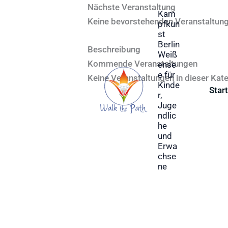
Zum
Nächste Veranstaltung
Kam
Inhalt
Keine bevorstehenden Veranstaltun
pfkun
st
springen
Berlin
Beschreibung
Weiß
Kommende Veranstaltungen
ense
e für
Keine Veranstaltungen in dieser Kat
Kinde
Start
r,
Juge
ndlic
he
und
Erwa
chse
ne