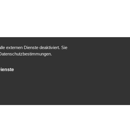
e externen Dienste deaktiviert. Sie
re Datenschutzbestimmungen.
ienste
© 2026 | Kampfkunst Berlin Weißensee für Kinder,
Jugendliche und Erwachsene